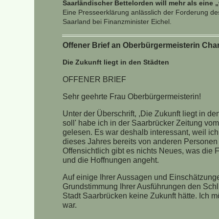
Saarländischer Bettelorden will mehr als eine
Eine Presseerklärung anlässlich der Forderung des
Saarland bei Finanzminister Eichel.
Offener Brief an Oberbürgermeisterin Charl
Die Zukunft liegt in den Städten
OFFENER BRIEF
Sehr geehrte Frau Oberbürgermeisterin!
Unter der Überschrift, ,Die Zukunft liegt in 
soll' habe ich in der Saarbrücker Zeitung vo
gelesen. Es war deshalb interessant, weil ic
dieses Jahres bereits von anderen Personen 
Offensichtlich gibt es nichts Neues, was di
und die Hoffnungen angeht.
Auf einige Ihrer Aussagen und Einschätzunge
Grundstimmung Ihrer Ausführungen den Schlus
Stadt Saarbrücken keine Zukunft hätte. Ich 
war.