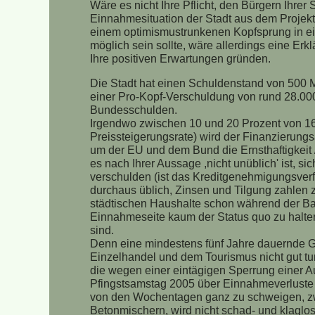
Wäre es nicht Ihre Pflicht, den Bürgern Ihrer
Einnahmesituation der Stadt aus dem Projekt 
einem optimismustrunkenen Kopfsprung in e
möglich sein sollte, wäre allerdings eine Er
Ihre positiven Erwartungen gründen.
Die Stadt hat einen Schuldenstand von 500 M
einer Pro-Kopf-Verschuldung von rund 28.00
Bundesschulden.
Irgendwo zwischen 10 und 20 Prozent von 169
Preissteigerungsrate) wird der Finanzierungs
um der EU und dem Bund die Ernsthaftigkeit 
es nach Ihrer Aussage ,nicht unüblich' ist, 
verschulden (ist das Kreditgenehmigungsverfa
durchaus üblich, Zinsen und Tilgung zahlen
städtischen Haushalte schon während der Bau
Einnahmeseite kaum der Status quo zu halten
sind.
Denn eine mindestens fünf Jahre dauernde G
Einzelhandel und dem Tourismus nicht gut tun
die wegen einer eintägigen Sperrung einer A
Pfingstsamstag 2005 über Einnahmeverluste 
von den Wochentagen ganz zu schweigen, z
Betonmischern, wird nicht schad- und klaglo