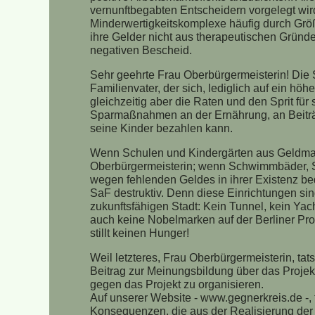
vernunftbegabten Entscheidern vorgelegt wird
Minderwertigkeitskomplexe häufig durch Gr
ihre Gelder nicht aus therapeutischen Gründe
negativen Bescheid.
Sehr geehrte Frau Oberbürgermeisterin! Die S
Familienvater, der sich, lediglich auf ein hö
gleichzeitig aber die Raten und den Sprit für
Sparmaßnahmen an der Ernährung, an Beiträg
seine Kinder bezahlen kann.
Wenn Schulen und Kindergärten aus Geldma
Oberbürgermeisterin; wenn Schwimmbäder, Spo
wegen fehlenden Geldes in ihrer Existenz bed
SaF destruktiv. Denn diese Einrichtungen si
zukunftsfähigen Stadt: Kein Tunnel, kein Yac
auch keine Nobelmarken auf der Berliner Prom
stillt keinen Hunger!
Weil letzteres, Frau Oberbürgermeisterin, tats
Beitrag zur Meinungsbildung über das Projekt
gegen das Projekt zu organisieren.
Auf unserer Website - www.gegnerkreis.de -,
Konsequenzen, die aus der Realisierung der