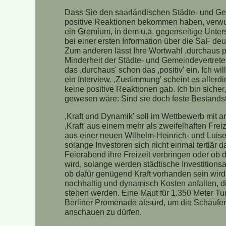
Dass Sie den saarländischen Städte- und Gem
positive Reaktionen bekommen haben, verwun
ein Gremium, in dem u.a. gegenseitige Unters
bei einer ersten Information über die SaF deu
Zum anderen lässt Ihre Wortwahl ,durchaus p
Minderheit der Städte- und Gemeindevertrete
das ,durchaus' schon das ,positiv' ein. Ich wi
ein Interview. ,Zustimmung' scheint es aller
keine positive Reaktionen gab. Ich bin sicher
gewesen wäre: Sind sie doch feste Bestandst
,Kraft und Dynamik' soll im Wettbewerb mit
,Kraft' aus einem mehr als zweifelhaften Fr
aus einer neuen Wilhelm-Heinrich- und Luis
solange Investoren sich nicht einmal tertiär 
Feierabend ihre Freizeit verbringen oder ob
wird, solange werden städtische Investitions
ob dafür genügend Kraft vorhanden sein wird
nachhaltig und dynamisch Kosten anfallen,
stehen werden. Eine Maut für 1.350 Meter Tun
Berliner Promenade absurd, um die Schaufe
anschauen zu dürfen.