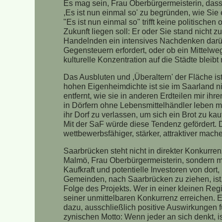
Es mag sein, Frau Oberbürgermeisterin, dass 
,Es ist nun einmal so' zu begründen, wie Sie 
"Es ist nun einmal so" trifft keine politische
Zukunft liegen soll: Er oder Sie stand nicht 
Handelnden ein intensives Nachdenken darüber
Gegensteuern erfordert, oder ob ein Mittelw
kulturelle Konzentration auf die Städte bleib
Das Ausbluten und ,Überaltern' der Fläche i
hohen Eigenheimdichte ist sie im Saarland n
entfernt, wie sie in anderen Erdteilen mir ih
in Dörfern ohne Lebensmittelhändler leben mü
ihr Dorf zu verlassen, um sich ein Brot zu kau
Mit der SaF würde diese Tendenz gefördert. 
wettbewerbsfähiger, stärker, attraktiver mach
Saarbrücken steht nicht in direkter Konkurre
Malmö, Frau Oberbürgermeisterin, sondern m
Kaufkraft und potentielle Investoren von dor
Gemeinden, nach Saarbrücken zu ziehen, ist,
Folge des Projekts. Wer in einer kleinen Re
seiner unmittelbaren Konkurrenz erreichen. 
dazu, ausschließlich positive Auswirkungen
zynischen Motto: Wenn jeder an sich denkt, is