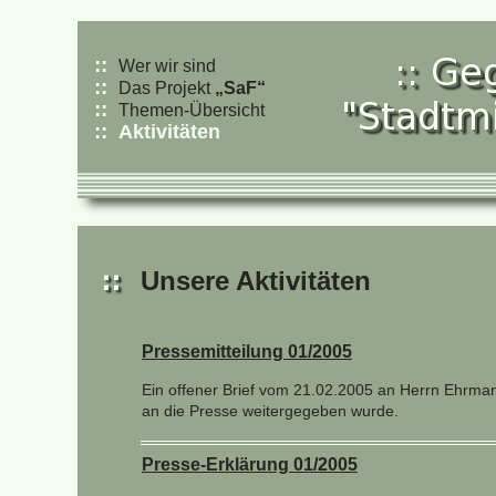
::
Wer wir sind
::
Das Projekt
„SaF“
::
Themen-Übersicht
::
Aktivitäten
Unsere Aktivitäten
Pressemitteilung 01/2005
Ein offener Brief vom 21.02.2005 an Herrn Ehrman
an die Presse weitergegeben wurde.
Presse-Erklärung 01/2005